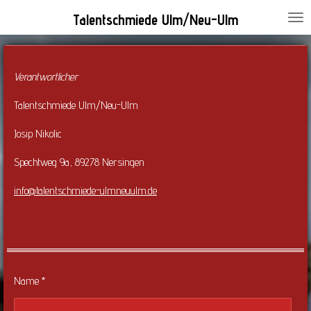
Zum
Talentschmiede Ulm/Neu-Ulm
Hauptinhalt
springen
Verantwortlicher
Talentschmiede Ulm/Neu-Ulm
Josip Nikolic
Spechtweg 9a, 89278 Nersingen
info@talentschmiede-ulmneuulm.de
Name *