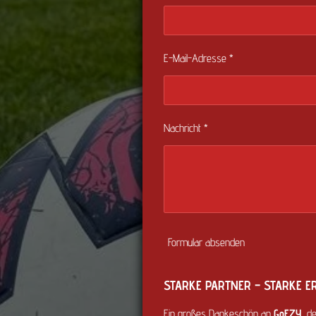
E-Mail-Adresse *
Nachricht *
Formular absenden
STARKE PARTNER – STARKE ER
Ein großes Dankeschön an
GoEZY
, d