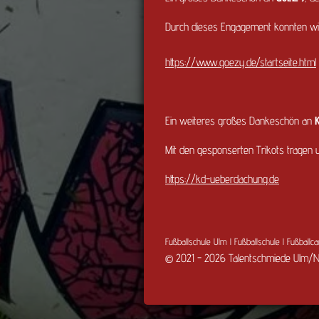
Durch dieses Engagement konnten wir d
https://www.goezy.de/startseite.html
Ein weiteres großes Dankeschön an
Mit den gesponserten Trikots tragen 
https://kd-ueberdachung.de
Fußballschule Ulm l Fußballschule l Fußball
© 2021 - 2026 Talentschmiede Ulm/