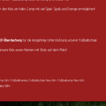
en Kids ein tolles Camp mit viel Spiel, Spaß und Energie ermöglichen!
KD-Überdachung
für die langjährige Unterstützung unserer Fußballschule.
unsere Kids euren Namen mit Stolz auf dem Platz!
camp Ulm l Fußballtraining l Fußballschule Neu-Ulm l Fußballcamp Neu-Ulm
Neu-Ulm